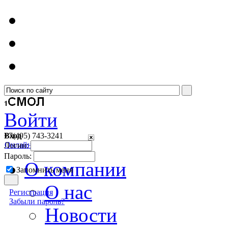
Войти
Вход
+7(495)
743-3241
Онлайн консультант
Логин:
Пароль:
О компании
Запомнить меня
О нас
Регистрация
Забыли пароль?
Новости