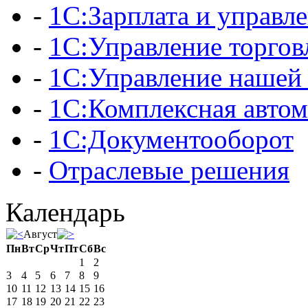
-
1С:Зарплата и управл
-
1С:Управление торгов
-
1С:Управление нашей
-
1С:Комплексная автом
-
1С:Документооборот
-
Отраслевые решения
Календарь
Август
Пн
Вт
Ср
Чт
Пт
Сб
Вс
1
2
3
4
5
6
7
8
9
10
11
12
13
14
15
16
17
18
19
20
21
22
23