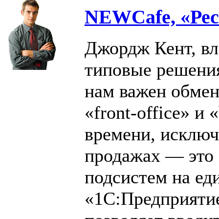
NEWCafe, «Рес
Джордж Кент, вл
типовые решения
нам важен обме
«front-office» и
времени, исключ
продажах — это 
подсистем на ед
«1С:Предприяти