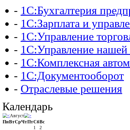
-
1С:Бухгалтерия предп
-
1С:Зарплата и управл
-
1С:Управление торгов
-
1С:Управление нашей
-
1С:Комплексная автом
-
1С:Документооборот
-
Отраслевые решения
Календарь
Август
Пн
Вт
Ср
Чт
Пт
Сб
Вс
1
2