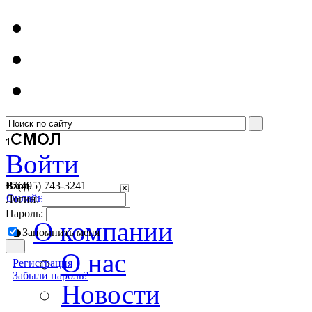
Войти
Вход
+7(495)
743-3241
Онлайн консультант
Логин:
Пароль:
О компании
Запомнить меня
О нас
Регистрация
Забыли пароль?
Новости