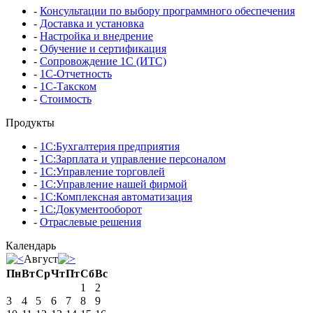
-
Консультации по выбору программного обеспечения
-
Доставка и установка
-
Настройка и внедрение
-
Обучение и сертификация
-
Сопровождение 1С (ИТС)
-
1С-Отчетность
-
1С-Такском
-
Стоимость
Продукты
-
1С:Бухгалтерия предприятия
-
1С:Зарплата и управление персоналом
-
1С:Управление торговлей
-
1С:Управление нашей фирмой
-
1С:Комплексная автоматизация
-
1С:Документооборот
-
Отраслевые решения
Календарь
Август
Пн
Вт
Ср
Чт
Пт
Сб
Вс
1
2
3
4
5
6
7
8
9