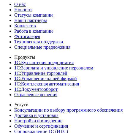
О нас
Новости
Cтатусы компании
Наши партнеры
Коллектив
Работа в компании
Фотогалерея
Техническая поддержка
Специальные предложения
Продукты
1С:Бухгалтерия предприятия
1С:Зарплата и управление персоналом
1С:Управление торговлей
1С:Управление нашей фирмой
1С:Комплексная автоматизация
1С:Документооборот
Отраслевые решения
Услуги
Консультации по выбору программного обеспечения
Доставка и установка
Настройка и внедрение
Обучение и сертификация
Сопровождение 1С (ИТС)