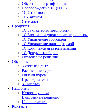
Обучение и сертификация
Сопровождение 1С (ИТС)
1С-Отчетность
1С-Такском
Стоимость
Продукты
1С:Бухгалтерия предприятия
1С:Зарплата и управление персоналом
1С:Управление торговлей
1С:Управление нашей фирмой
1С:Комплексная автоматизация
1С:Документооборот
Отраслевые решения
Обучение
Учебный центр
Расписание курсов
Онлайн курсы
Преподаватели
Записаться
Наш опыт
Истории успеха
Внедренные решения
Наши клиенты
Контакты