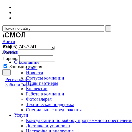
Войти
Вход
+7(495)
743-3241
Онлайн консультант
Логин:
Пароль:
О компании
Запомнить меня
О нас
Новости
Cтатусы компании
Регистрация
Наши партнеры
Забыли пароль?
Коллектив
Работа в компании
Фотогалерея
Техническая поддержка
Специальные предложения
Услуги
Консультации по выбору программного обеспечени
Доставка и установка
Настройка и внедрение