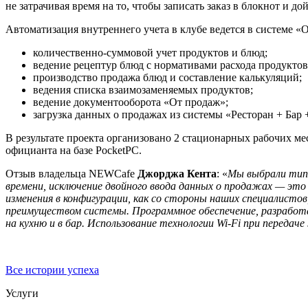
не затрачивая время на то, чтобы записать заказ в блокнот и д
Автоматизация внутреннего учета в клубе ведется в системе 
количественно-суммовой учет продуктов и блюд;
ведение рецептур блюд с нормативами расхода продуктов
производство продажа блюд и составление калькуляций;
ведения списка взаимозаменяемых продуктов;
ведение документооборота «От продаж»;
загрузка данных о продажах из системы «Ресторан + Бар 
В результате проекта организовано 2 стационарных рабочих ме
официанта на базе PocketPC.
Отзыв владельца NEWCafe
Джорджа Кента
: «
Мы выбрали типо
времени, исключение двойного ввода данных о продажах — э
изменения в конфигурации, как со стороны наших специалист
преимуществом системы. Программное обеспечение, разработа
на кухню и в бар. Использование технологии Wi-Fi при переда
Все истории успеха
Услуги