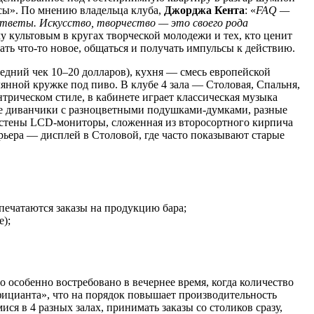
осы». По мнению владельца клуба,
Джорджа Кента
: «
FAQ —
ответы. Искусство, творчество — это своего рода
му культовым в кругах творческой молодежи и тех, кто ценит
ать что-то новое, общаться и получать импульсы к действию.
средний чек 10–20 долларов), кухня — смесь европейской
янной кружке под пиво. В клубе 4 зала — Столовая, Спальня,
трическом стиле, в кабинете играет классическая музыка
кие диванчики с разноцветными подушками-думками, разные
в стены LCD-мониторы, сложенная из второсортного кирпича
рьера — дисплей в Столовой, где часто показывают старые
 печатаются заказы на продукцию бара;
);
 особенно востребовано в вечернее время, когда количество
фицианта», что на порядок повышает производительность
ся в 4 разных залах, принимать заказы со столиков сразу,