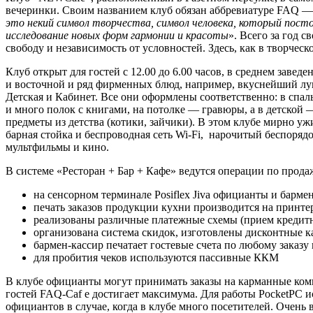
вечеринки. Своим названием клуб обязан аббревиатуре FAQ — Fr
это некий символ творчества, символ человека, который пос
исследование новых форм гармонии и красоты
». Всего за год 
свободу и независимость от условностей. Здесь, как в творчес
Клуб открыт для гостей с 12.00 до 6.00 часов, в среднем заве
и восточной и ряд фирменных блюд, например, вкуснейший лук
Детская и Кабинет. Все они оформлены соответственно: в спал
и много полок с книгами, на потолке — гравюры, а в детской
предметы из детства (котики, зайчики). В этом клубе мирно 
барная стойка и беспроводная сеть Wi-Fi, нарочитый беспоряд
мультфильмы и кино.
В системе «Ресторан + Бар + Кафе» ведутся операции по прода
на сенсорном терминале Posiflex Jiva официанты и бармен
печать заказов продукции кухни производится на принтер
реализованы различные платежные схемы (прием кредитн
организована система скидок, изготовлены дисконтные к
бармен-кассир печатает гостевые счета по любому заказу
для пробития чеков используются пассивные ККМ
В клубе официанты могут принимать заказы на карманные компь
гостей FAQ-Caf e достигает максимума. Для работы PocketPC
официантов в случае, когда в клубе много посетителей. Очень 