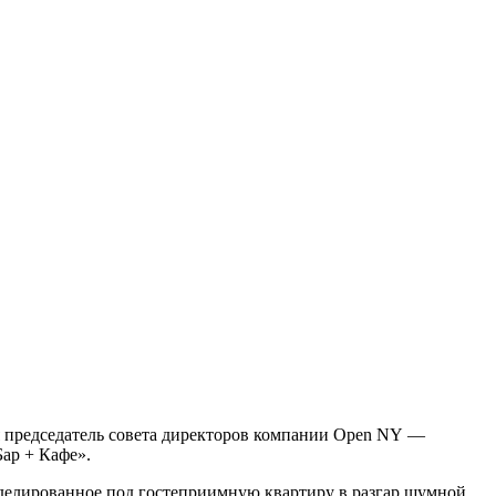
 председатель совета директоров компании Open NY —
ар + Кафе».
оделированное под гостеприимную квартиру в разгар шумной