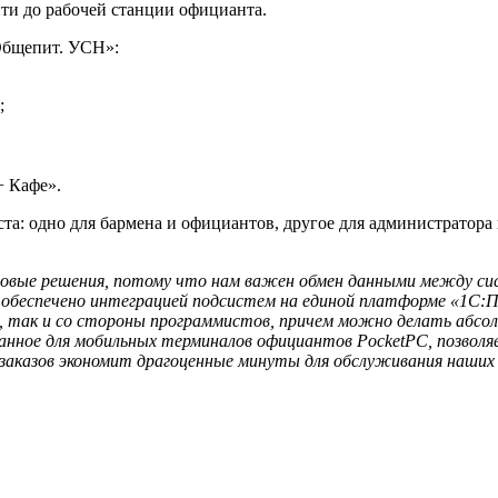
ойти до рабочей станции официанта.
«Общепит. УСН»:
;
+ Кафе».
ста: одно для бармена и официантов, другое для администратора
вые решения, потому что нам важен обмен данными между систем
то обеспечено интеграцией подсистем на единой платформе «1
ов, так и со стороны программистов, причем можно делать абсо
нное для мобильных терминалов официантов PocketPC, позволяе
че заказов экономит драгоценные минуты для обслуживания наших