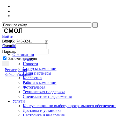
Войти
Вход
+7(495)
743-3241
Онлайн консультант
Логин:
Пароль:
О компании
Запомнить меня
О нас
Новости
Cтатусы компании
Регистрация
Наши партнеры
Забыли пароль?
Коллектив
Работа в компании
Фотогалерея
Техническая поддержка
Специальные предложения
Услуги
Консультации по выбору программного обеспечени
Доставка и установка
Настройка и внедрение