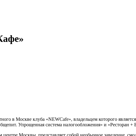
Кафе»
ого в Москве клуба «NEWCafe», владельцем которого является
щепит. Упрощенная система налогообложения» и «Ресторан + Б
м центре Москвы, представляет собой необычное заведение, см