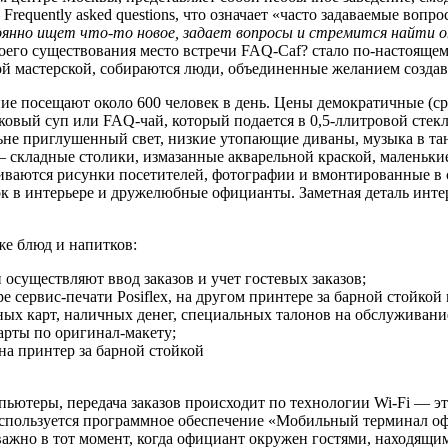
equently asked questions, что означает «часто задаваемые вопр
тоянно ищет что-то новое, задает вопросы и стремится найти 
своего существования место встречи FAQ-Caf? стало по-настояще
кой мастерской, собираются люди, объединенные желанием создав
дение посещают около 600 человек в день. Цены демократичные (
овый суп или FAQ-чай, который подается в 0,5-ллитровой стекл
ьне приглушенный свет, низкие утопающие диваны, музыка в тан
 — складные столики, измазанные акварельной краской, малень
уживаются рисунки посетителей, фотографии и вмонтированные 
ок в интерьере и дружелюбные официанты. Заметная деталь инте
же блюд и напитков:
 осуществляют ввод заказов и учет гостевых заказов;
е сервис-печати Posiflex, на другом принтере за барной стойкой
ых карт, наличных денег, специальных талонов на обслуживание
арты по оригинал-макету;
 на принтер за барной стойкой
ютеры, передача заказов происходит по технологии Wi-Fi — это
 используется программное обеспечение «Мобильный терминал о
важно в тот момент, когда официант окружен гостями, находящими