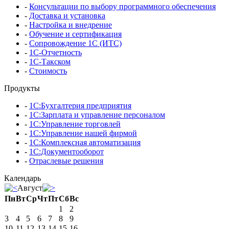
-
Консультации по выбору программного обеспечения
-
Доставка и установка
-
Настройка и внедрение
-
Обучение и сертификация
-
Сопровождение 1С (ИТС)
-
1С-Отчетность
-
1С-Такском
-
Стоимость
Продукты
-
1С:Бухгалтерия предприятия
-
1С:Зарплата и управление персоналом
-
1С:Управление торговлей
-
1С:Управление нашей фирмой
-
1С:Комплексная автоматизация
-
1С:Документооборот
-
Отраслевые решения
Календарь
Август
Пн
Вт
Ср
Чт
Пт
Сб
Вс
1
2
3
4
5
6
7
8
9
10
11
12
13
14
15
16