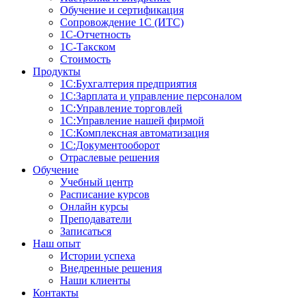
Обучение и сертификация
Сопровождение 1С (ИТС)
1С-Отчетность
1С-Такском
Стоимость
Продукты
1С:Бухгалтерия предприятия
1С:Зарплата и управление персоналом
1С:Управление торговлей
1С:Управление нашей фирмой
1С:Комплексная автоматизация
1С:Документооборот
Отраслевые решения
Обучение
Учебный центр
Расписание курсов
Онлайн курсы
Преподаватели
Записаться
Наш опыт
Истории успеха
Внедренные решения
Наши клиенты
Контакты