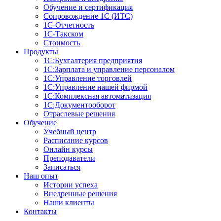
Обучение и сертификация
Сопровождение 1С (ИТС)
1С-Отчетность
1С-Такском
Стоимость
Продукты
1С:Бухгалтерия предприятия
1С:Зарплата и управление персоналом
1С:Управление торговлей
1С:Управление нашей фирмой
1С:Комплексная автоматизация
1С:Документооборот
Отраслевые решения
Обучение
Учебный центр
Расписание курсов
Онлайн курсы
Преподаватели
Записаться
Наш опыт
Истории успеха
Внедренные решения
Наши клиенты
Контакты