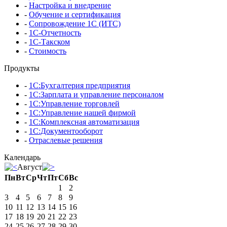
-
Настройка и внедрение
-
Обучение и сертификация
-
Сопровождение 1С (ИТС)
-
1С-Отчетность
-
1С-Такском
-
Стоимость
Продукты
-
1С:Бухгалтерия предприятия
-
1С:Зарплата и управление персоналом
-
1С:Управление торговлей
-
1С:Управление нашей фирмой
-
1С:Комплексная автоматизация
-
1С:Документооборот
-
Отраслевые решения
Календарь
Август
Пн
Вт
Ср
Чт
Пт
Сб
Вс
1
2
3
4
5
6
7
8
9
10
11
12
13
14
15
16
17
18
19
20
21
22
23
24
25
26
27
28
29
30