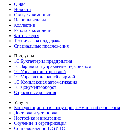
О нас
Новости
Cтатусы компании
Наши партнеры
Коллектив
Работа в компании
Фотогалерея
Техническая поддержка
Специальные предложения
Продукты
1С:Бухгалтерия предприятия
1С:Зарплата и управление персоналом
1С:Управление торговлей
1С:Управление нашей фирмой
1С:Комплексная автоматизация
1С:Документооборот
Отраслевые решения
Услуги
Консультации по выбору программного обеспечения
Доставка и установка
Настройка и внедрение
Обучение и сертификация
Сопровождение 1С (ИТС)