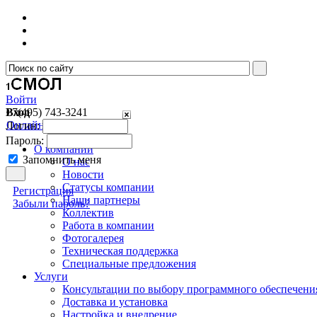
Войти
Вход
+7(495)
743-3241
Онлайн консультант
Логин:
Пароль:
О компании
Запомнить меня
О нас
Новости
Cтатусы компании
Регистрация
Наши партнеры
Забыли пароль?
Коллектив
Работа в компании
Фотогалерея
Техническая поддержка
Специальные предложения
Услуги
Консультации по выбору программного обеспечени
Доставка и установка
Настройка и внедрение