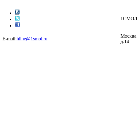
1СМО
Москва,
E-mail:
hline@1smol.ru
д.14