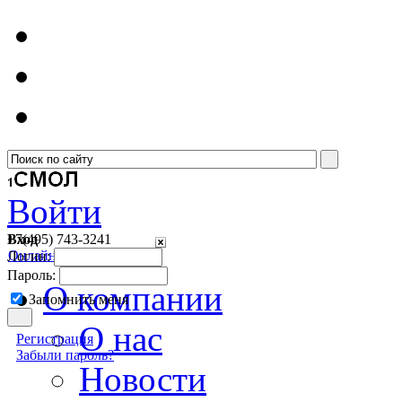
Войти
Вход
+7(495)
743-3241
Онлайн консультант
Логин:
Пароль:
О компании
Запомнить меня
О нас
Регистрация
Забыли пароль?
Новости