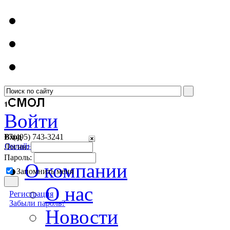
Войти
Вход
+7(495)
743-3241
Онлайн консультант
Логин:
Пароль:
О компании
Запомнить меня
О нас
Регистрация
Забыли пароль?
Новости